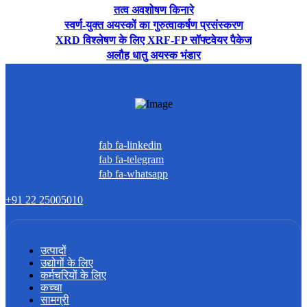
तत्व अवशोषण किनारे
स्वर्ण-युक्त अयस्कों का गुरुत्वाकर्षण प्रसंस्करण
XRD विश्लेषण के लिए XRF-FP सॉफ्टवेयर पैकेज
अलौह धातु अयस्क भंडार
fab fa-linkedin
fab fa-telegram
fab fa-whatsapp
+91 22 25005010
उत्पादों
उद्योगों के लिए
कर्मचरियों के लिए
कच्चा
सामग्री