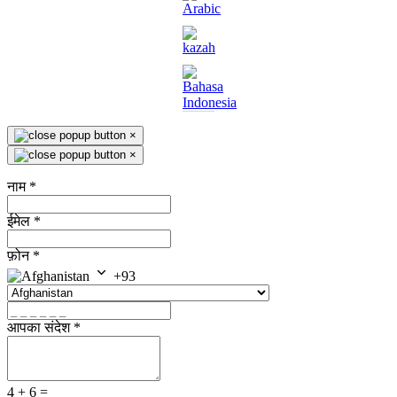
×
×
नाम
*
ईमेल
*
फ़ोन
*
+93
आपका संदेश
*
4 + 6 =