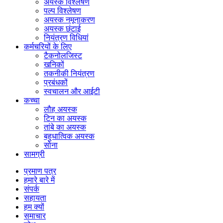
अयस्क विश्लेषण
पल्प विश्लेषण
अयस्क नमूनाकरण
अयस्क छंटाई
नियंत्रण विधियां
कर्मचरियों के लिए
टैकनोलजिस्ट
खनिकों
तकनीकी नियंत्रण
प्रबंधकों
स्वचालन और आईटी
कच्चा
लौह अयस्क
टिन का अयस्क
तांबे का अयस्क
बहुधात्विक अयस्क
सोना
सामग्री
प्रमाण पत्र
हमारे बारे में
संपर्क
सहायता
हम क्यों
समाचार