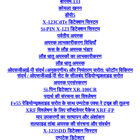
बेरियम-133
कोयला खनन
डीपी5
X-123CdTe डिटेक्शन सिस्टम
Si-PIN X-123 डिटेक्शन सिस्टम
पर्वतीय अयस्क
अयस्क लाभकारीकरण विधियाँ
रूस के लौह अयस्क भंडार
लौह धातु अयस्कों का लाभकारीकरण
लौह धातु अयस्क
ओएसजीआई-पी संदर्भ (अनुकरणीय) और नियंत्रण स्रोत: फोटॉन विकिरण
संदर्भ / ओएसजीआई-पी सेट के सीलबंद रेडियोन्यूक्लाइड स्रोत
अयस्क प्रसंस्करण
Si-पिन डिटेक्टर XR-100CR
पदार्थ की संरचना का विश्लेषण
Fe55 रेडियोन्यूक्लाइड स्रोत के साथ एम्पटेक एक्स-रे ट्यूब की तुलना
XRF विश्लेषण के लिए सॉफ्टवेयर पैकेज XRF-FP
माप उपकरणों का सत्यापन और अंशांकन
सल्फाइड तांबा अयस्क की संरचना और संवर्धन
X-123SDD डिटेक्शन सिस्टम
एम्पटेक डिटेक्टर