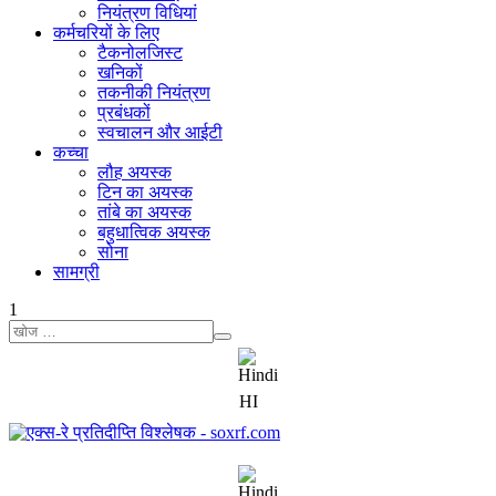
नियंत्रण विधियां
कर्मचरियों के लिए
टैकनोलजिस्ट
खनिकों
तकनीकी नियंत्रण
प्रबंधकों
स्वचालन और आईटी
कच्चा
लौह अयस्क
टिन का अयस्क
तांबे का अयस्क
बहुधात्विक अयस्क
सोना
सामग्री
1
HI
+7 (707) 754-17-53