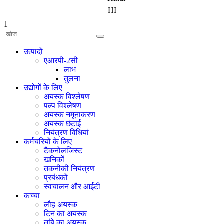
HI
1
उत्पादों
एआरपी-2सी
लाभ
तुलना
उद्योगों के लिए
अयस्क विश्लेषण
पल्प विश्लेषण
अयस्क नमूनाकरण
अयस्क छंटाई
नियंत्रण विधियां
कर्मचरियों के लिए
टैकनोलजिस्ट
खनिकों
तकनीकी नियंत्रण
प्रबंधकों
स्वचालन और आईटी
कच्चा
लौह अयस्क
टिन का अयस्क
तांबे का अयस्क