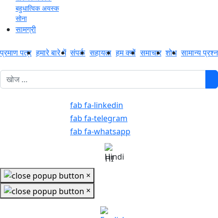
बहुधात्विक अयस्क
सोना
सामग्री
प्रमाण पत्र
हमारे बारे में
संपर्क
सहायता
हम क्यों
समाचार
शोध
सामान्य प्रश्न
1
fab fa-linkedin
fab fa-telegram
fab fa-whatsapp
HI
×
×