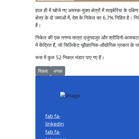
हाल ही में खोजे गए अयस्क-युक्त क्षेत्रों में साइबेरिया के द
क्षेत्र के दो जमाओं में, देश के निकेल का 6.7% निहित है।
है।
निकेल की एक नगण्य मात्रा द्जुगदजुर और श्रीदिनो-कामचटका धा
में केंद्रित हैं, जो सिलिकेट भूवैज्ञानिक-औद्योगिक प्रकार के 
रूस में कुल 52 निकल भंडार पाए गए हैं।
Previous article: अयस्क पुनर्प्राप्ति
Next article: तांबा अयस्क के प्रसंस्करण और निष्कर्ष
पिछला
अगला
fab fa-
linkedin
fab fa-