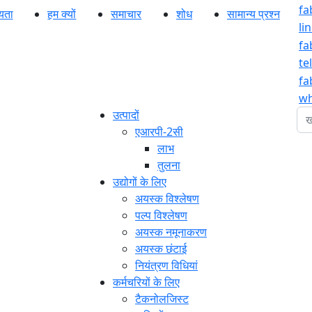
fa
यता
हम क्यों
समाचार
शोध
सामान्य प्रश्न
li
fa
te
fa
wh
1
उत्पादों
एआरपी-2सी
लाभ
तुलना
उद्योगों के लिए
अयस्क विश्लेषण
पल्प विश्लेषण
अयस्क नमूनाकरण
अयस्क छंटाई
नियंत्रण विधियां
कर्मचरियों के लिए
टैकनोलजिस्ट