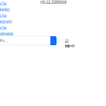
+91 22 25005010
b fa-
nkedin
b fa-
legram
b fa-
atsapp
HI