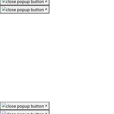
×
×
×
×