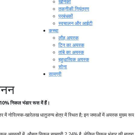
खनिकों
तकनीकी नियंत्रण
प्रबंधकों
स्वचालन और आईटी
कच्चा
लौह अयस्क
टिन का अयस्क
तांबे का अयस्क
बहुधात्विक अयस्क
सोना
सामग्री
खनन
 10% निकल भंडार रूस में हैं।
्तर में नोरिल्स्क-खारेलख धातुजन्य क्षेत्र में स्थित है; इन जमाओं में अयस्क मुख्
निकल अयस्कों में, औसत निकल सामग्री 2.24% है, लेकिन निकल भंडार की मात्रा 