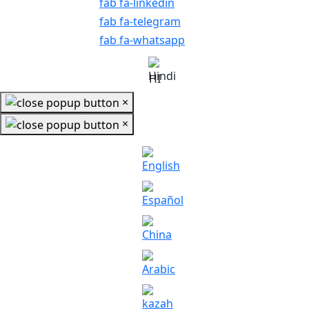
fab fa-linkedin
fab fa-telegram
fab fa-whatsapp
HI
×
×