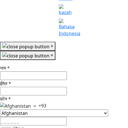
×
×
नाम
*
ईमेल
*
फ़ोन
*
+93