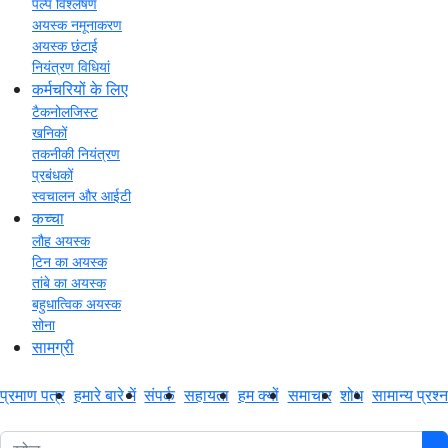
पल्प विश्लेषण
अयस्क नमूनाकरण
अयस्क छंटाई
नियंत्रण विधियां
कर्मचरियों के लिए
टैकनोलजिस्ट
खनिकों
तकनीकी नियंत्रण
प्रबंधकों
स्वचालन और आईटी
कच्चा
लौह अयस्क
टिन का अयस्क
तांबे का अयस्क
बहुधात्विक अयस्क
सोना
सामग्री
प्रमाण पत्र
हमारे बारे में
संपर्क
सहायता
हम क्यों
समाचार
शोध
सामान्य प्रश्न
1