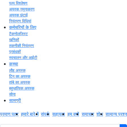
पल्प विश्लेषण
अयस्क नमूनाकरण
अयस्क छंटाई
नियंत्रण विधियां
कर्मचरियों के लिए
टैकनोलजिस्ट
खनिकों
तकनीकी नियंत्रण
प्रबंधकों
स्वचालन और आईटी
कच्चा
लौह अयस्क
टिन का अयस्क
तांबे का अयस्क
बहुधात्विक अयस्क
सोना
सामग्री
प्रमाण पत्र
हमारे बारे में
संपर्क
सहायता
हम क्यों
समाचार
शोध
सामान्य प्रश्न