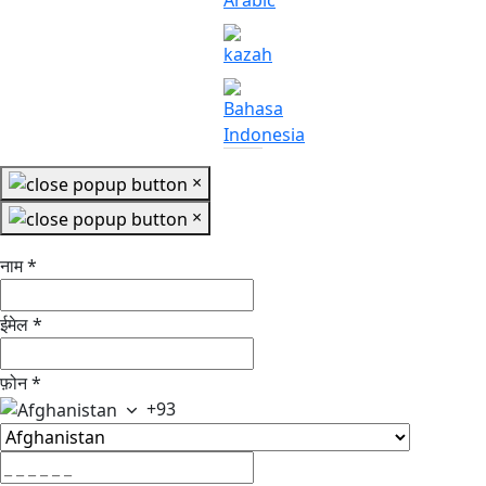
×
×
नाम
*
ईमेल
*
फ़ोन
*
+93