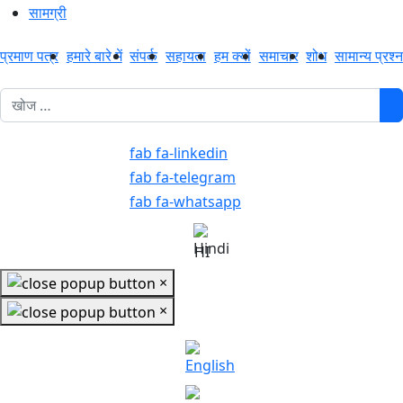
सामग्री
प्रमाण पत्र
हमारे बारे में
संपर्क
सहायता
हम क्यों
समाचार
शोध
सामान्य प्रश्न
1
fab fa-linkedin
fab fa-telegram
fab fa-whatsapp
HI
×
×