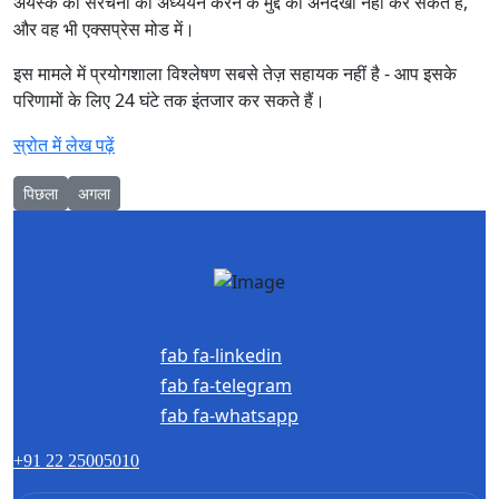
अयस्क की संरचना का अध्ययन करने के मुद्दे को अनदेखा नहीं कर सकते हैं,
और वह भी एक्सप्रेस मोड में।
इस मामले में प्रयोगशाला विश्लेषण सबसे तेज़ सहायक नहीं है - आप इसके
परिणामों के लिए 24 घंटे तक इंतजार कर सकते हैं।
स्रोत में लेख पढ़ें
Previous article: रूसी कोयला और खनन 2021
Next article: सितंबर 2020 तक प्रदर्शनी का स्थगन «रूसी कोयला और
पिछला
अगला
fab fa-linkedin
fab fa-telegram
fab fa-whatsapp
+91 22 25005010